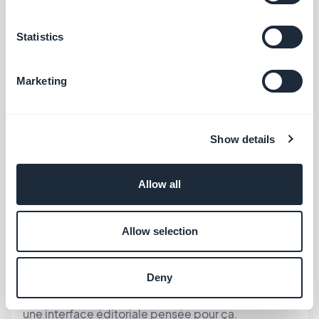
marque — typographie, espacements, couleurs —
à l'ensemble de l'app en une seule configuration.
Statistics
La conformité WCAG est appliquée
automatiquement. Pour une marque de voyage de
Marketing
luxe où la présentation est le produit, cela compte
autant à l'écran 40 qu'à l'écran 1.
Show details
Pour la
gestion de contenu
, le CMS intégré de
GoodBarber donne à l'équipe éditoriale un vrai
Allow all
workflow : créer des sections, rédiger du contenu,
programmer la publication, publier dans l'app —
Allow selection
sans jamais toucher un schéma de base de
données. Une équipe de contributeurs peut gérer
Deny
la bibliothèque de destinations d'AURORA depuis
une interface éditoriale pensée pour ça.