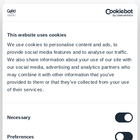
time).
Ce que GoodBarber change
This website uses cookies
dans l'équation
We use cookies to personalise content and ads, to
provide social media features and to analyse our traffic.
We also share information about your use of our site with
our social media, advertising and analytics partners who
AURORA a deux vies : le jour du lancement, et tous
may combine it with other information that you’ve
les jours qui suivent.
provided to them or that they’ve collected from your use
of their services.
Pour le
design
, le système Smart Design de
GoodBarber transforme l'équation dès le premier
Consent
écran. Plutôt que de gérer la cohérence visuelle
Necessary
Selection
composant par composant, les quatre meta-cells
et les 80 templates appliquent les règles de
Preferences