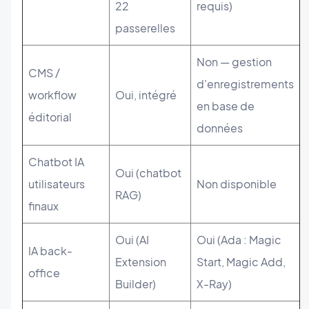
22
requis)
passerelles
Non — gestion
CMS /
d'enregistrements
workflow
Oui, intégré
en base de
éditorial
données
Chatbot IA
Oui (chatbot
utilisateurs
Non disponible
RAG)
finaux
Oui (AI
Oui (Ada : Magic
IA back-
Extension
Start, Magic Add,
office
Builder)
X-Ray)