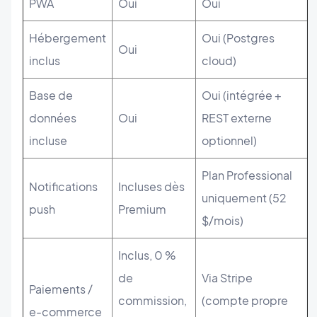
PWA
Oui
Oui
Hébergement
Oui (Postgres
Oui
inclus
cloud)
Base de
Oui (intégrée +
données
Oui
REST externe
incluse
optionnel)
Plan Professional
Notifications
Incluses dès
uniquement (52
push
Premium
$/mois)
Inclus, 0 %
de
Via Stripe
Paiements /
commission,
(compte propre
e-commerce