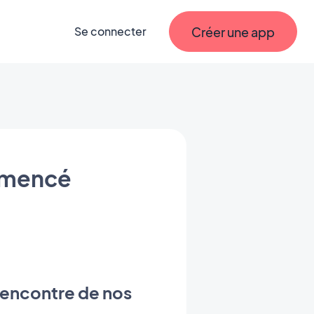
Créer une app
Se connecter
mmencé
 rencontre de nos