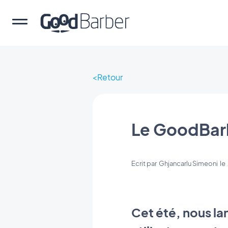
Retour
Le GoodBar
Ecrit par
Ghjancarlu Simeoni
le
Cet été, nous la