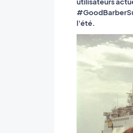
utilisateurs actu
#GoodBarberSumm
l'été.