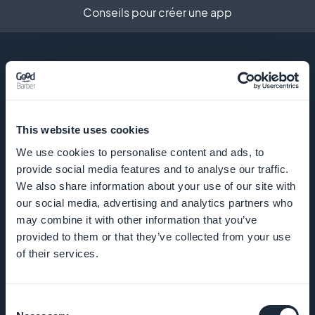
Conseils pour créer une app
ENTREPRISE
This website uses cookies
A propos
We use cookies to personalise content and ads, to
provide social media features and to analyse our traffic.
Assistance
We also share information about your use of our site with
extraordinaire
our social media, advertising and analytics partners who
may combine it with other information that you’ve
ADN
provided to them or that they’ve collected from your use
of their services.
GoodBarber
Startup
Consent
Studio