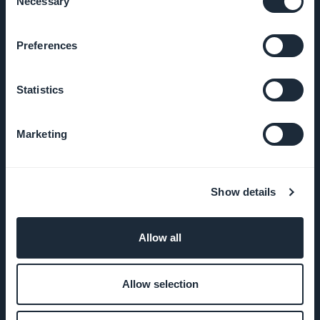
Necessary
Selection
Emplois
Preferences
Presse
Statistics
CGV
Marketing
Politique de
confidentialité
& GDPR
Show details
Nous
Allow all
contacter
Allow selection
PRODUIT