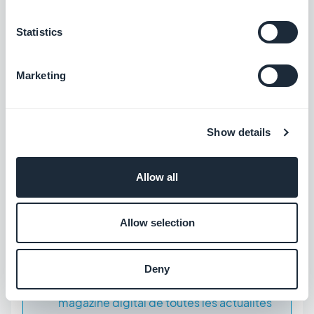
intéressant pour votre travail de découvrir
Statistics
ce système !
Vous cherchez un outil pour des activités à
Marketing
deux : jeux, sorties... voici
for two une app
pour trouver des activités en duo
,
présents sur iOS. Profitez des applications
Show details
en ligne pour améliorer votre vie en
fonction de vos envies.
Allow all
Les technologies sont en constante
évolution, que ce soit des apps de jeux,
Allow selection
culinaires ou encore d’actus, il y en a pour
tous les goûts. Pour suivre toute l’actualité
Deny
à ce sujet, intéressez vous à
hitek, le
magazine digital de toutes les actualités