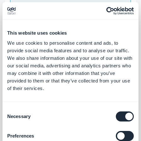
Le développement en ligne de
technologies n’a pas de frontières.
Aujourd’hui, parlons de
technologie en
This website uses cookies
arabe petit lexique geek français arabe
We use cookies to personalise content and ads, to
pour tout ceux souhaitant aller plus loin
provide social media features and to analyse our traffic.
dans leur travail et connaissance. N’oubliez
We also share information about your use of our site with
pas la vie est faite d’innovations, ne perdez
our social media, advertising and analytics partners who
may combine it with other information that you’ve
pas le train en marche.
provided to them or that they’ve collected from your use
Le développement des technologies
of their services.
permet aujourd'hui de nombreuses
prouesses en ligne et permet de donner
Consent
vie à vos projets. Si vous êtes
revendeur,
Necessary
Selection
découvrez comment gérer l'accès au
back office de vos clients
. Cela peut être
Preferences