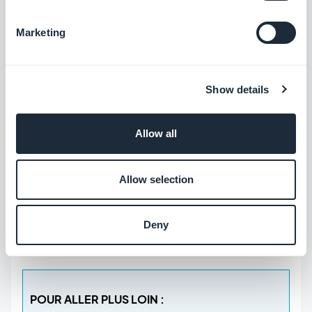
الإصدار  : Version
التثبيت
 : Valider
Marketing
تطبيقات الويب : Application Web
خدمات الوب  : Services Web
Show details
عناصرالواجهة الرسومية : Widget
Allow all
Si vous voyez d'autres termes à ajouter à ce
Allow selection
dictionnaire, n'hésitez pas à le faire dans les
commentaires. Plus l'index sera important, et plus
Deny
il rendra service !
POUR ALLER PLUS LOIN :