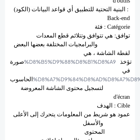
d'outils
(البنية التحتية للتطبيق أي قواعد البيانات (الكود 
: 
Back-end
فئة
 : Catégorie
توافق: هي تتوافق وتتلائم قطع المعدات 
والبرامجيات المختلفة بعضها البعض : Compatible
لقطة الشاشة ، هي 
صورة
%D8%B5%D9%88%D8%B1%D8%A9
 تؤخذ 
في 
الحاسوب
%D8%A7%D9%84%D8%AD%D8%A7%D8
لتسجيل محتوى الشاشة المعروضة :  Capture 
d'écran
الهدف
 : Cible
عمود هو شريط من المعلومات يتحرك إلى الأعلى 
والأسفل  : Colonne
المحتوى : Contenu