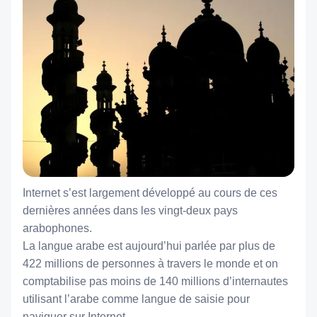
Internet s’est largement développé au cours de ces 
dernières années dans les vingt-deux pays 
arabophones.
La langue arabe est aujourd’hui parlée par plus de 
422 millions de personnes à travers le monde et on 
comptabilise pas moins de 140 millions d’internautes 
utilisant l’arabe comme langue de saisie pour 
naviguer sur Internet.