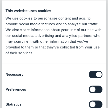
نظام ، مثل نظام أندرويد و هو عبارة على منصة  : 
This website uses cookies
Système
قياسي  : Standard
We use cookies to personalise content and ads, to
provide social media features and to analyse our traffic.
متجر : Store
We also share information about your use of our site with
أسلوب ، نمط ، شكل 
 : Style
our social media, advertising and analytics partners who
 هاتف ذكي يحتوي على عدة ميزات  من مميزات 
may combine it with other information that you’ve
الحاسوب ، مثال أي فون   :  Smartphone
provided to them or that they’ve collected from your use
حجم  :  Taille
of their services.
 قالب  : Template 
نوع
 : Type
Consent
تصميم 
  : Thème
Necessary
Selection
لوحة التحكم
 : Tableau de bord
تحميل 
 : Téléchargement 
Preferences
الأجهزة اللوحية مثل أي باد   : Tablette 
وسم
 : Tag
Statistics
 تحميل  : Télécharger