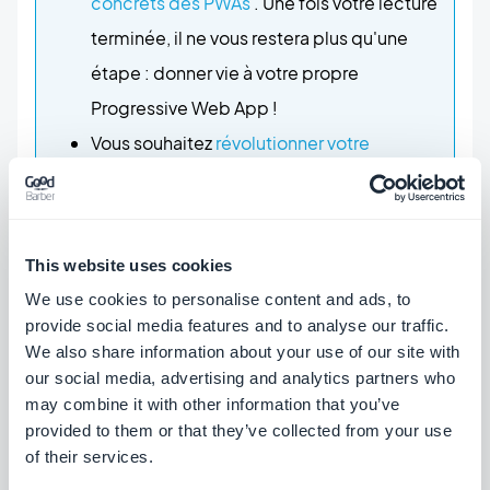
concrets des PWAs
. Une fois votre lecture
terminée, il ne vous restera plus qu'une
étape : donner vie à votre propre
Progressive Web App !
Vous souhaitez
révolutionner votre
restaurant à l'aide d'une application
mobile
? En fonction de vos besoins, on
vous explique tout pour que votre
This website uses cookies
Beautiful app prenne vie de la meilleure
We use cookies to personalise content and ads, to
des façons ! Un conseil : lancez-vous ! Une
provide social media features and to analyse our traffic.
fois la création de votre app terminée,
We also share information about your use of our site with
our social media, advertising and analytics partners who
vous serez fière de votre travail.
may combine it with other information that you’ve
provided to them or that they’ve collected from your use
#GBcrew
of their services.