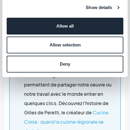
Vous souhaitez organiser une exposition et
Show details
présenter l'oeuvre et le travail d'artistes, et
ensuite rassembler votre communauté
Allow all
autour d'une app ? Grâce à la technologie
d'aujourd'hui, c'est désormais possible !
Allow selection
Pour vous inspirer, vous pouvez
découvrir
une app innovante pour un
Deny
festival innovant
.
Les technologies du XXIème siècle nous
permettent de partager notre oeuvre ou
notre travail avec le monde entier en
quelques clics. Découvrez l'histoire de
Gilles de Peretti, le créateur de
Cucina
Corsa : quand la cuisine régionale se