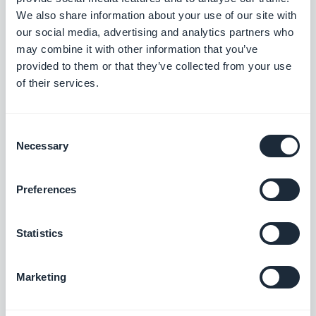
oeuvre notre connaissance dans le
We also share information about your use of our site with
domaine pour faciliter votre travail, mais
our social media, advertising and analytics partners who
qui de mieux pour en témoigner que des
may combine it with other information that you’ve
provided to them or that they’ve collected from your use
créateurs d'apps qui sont passés par
of their services.
GoodBarber ? Découvrez l'histoire de
Bien
Pensando : une entreprise bien pensée
Consent
qui est née sur notre site.
Necessary
Selection
Vous souhaitez découvrir l'histoire de Paris
? Découvrez le travail de Gino, le créateur
Preferences
de
Brèves d'Histoire : l'app pour les
amoureux de Paris
qui a tout mis en oeuvre
Statistics
pour donner vie à une app qui a pour objet
de vous faire découvrir Paris et ses
Marketing
merveilles.