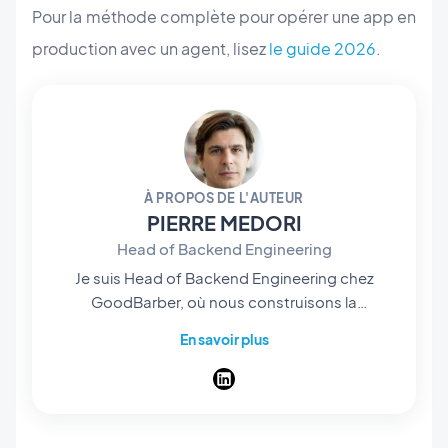
Pour la méthode complète pour opérer une app en
production avec un agent, lisez
le guide 2026
.
À PROPOS DE L'AUTEUR
PIERRE MEDORI
Head of Backend Engineering
Je suis Head of Backend Engineering chez
GoodBarber, où nous construisons la
plateforme qui permet à chacun de créer des
En savoir plus
applications natives sans écrire une ligne de
code. Mon équipe gère tout ce qui se passe en
coulisses — les API, les services et
l'infrastructure qui transforment un projet no-
code en véritables applications publiées, avec