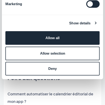
dans votre back-office — ou partez des
44 Claude
Marketing
Skills prêtes à l'emploi
qui encapsulent ces
workflows. Puis briefez-le comme vous briefieriez
un collègue.
Show details
Envie de le voir d'abord à l'œuvre sur votre propre
Allow all
contenu ?
Lancez un essai gratuit d'une Content
App
, connectez un assistant, et donnez-lui une
Allow selection
semaine pour faire ses preuves.
Deny
Foire aux questions
Comment automatiser le calendrier éditorial de
mon app ?