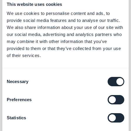
vous, vous décidez. Vous cessez d'être celui qui
This website uses cookies
clique sur publier ; vous restez celui qui dit ce qui
We use cookies to personalise content and ads, to
se publie. Pour une association de deux
provide social media features and to analyse our traffic.
We also share information about your use of our site with
personnes, c'est toute la différence entre une
our social media, advertising and analytics partners who
semaine passée dans l'outil et une semaine
may combine it with other information that you’ve
passée sur la cause.
provided to them or that they’ve collected from your use
of their services.
Comment vous lancer
Consent
Necessary
Selection
Si vous gérez une app de contenu, vous avez déjà
Preferences
la rédaction. Pour lui adjoindre un rédacteur en
chef : connectez votre assistant IA au point
Statistics
d'accès MCP de votre app — l'adresse se trouve