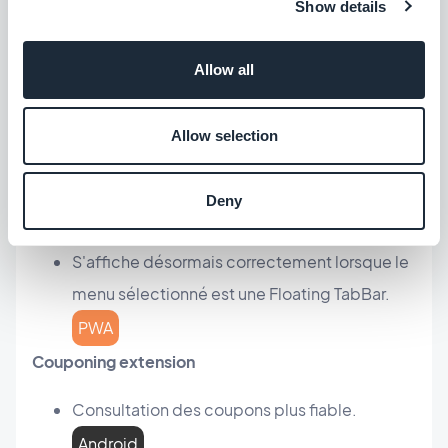
Show details
12 et versions ultérieures.
Android
Advanced edition extension
Allow all
Une nouvelle propriété avancée vous permet
Allow selection
de bloquer l'enregistrement d'écran de
l'application.
Android
Deny
App Walkthrough extension
S'affiche désormais correctement lorsque le
menu sélectionné est une Floating TabBar.
PWA
Couponing extension
Consultation des coupons plus fiable.
Android