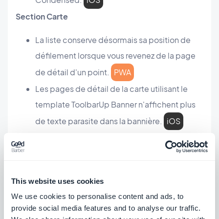
Section Carte
La liste conserve désormais sa position de
défilement lorsque vous revenez de la page
de détail d'un point.
PWA
Les pages de détail de la carte utilisant le
template ToolbarUp Banner n'affichent plus
de texte parasite dans la bannière.
iOS
Section Favoris
La lecture d'un podcast mis en favori ouvre
désormais le bon contenu.
Android
This website uses cookies
Section Recherche
We use cookies to personalise content and ads, to
provide social media features and to analyse our traffic.
Plus de fiabilité lors de recherches