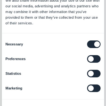
We also share information about your use of our site with
our social media, advertising and analytics partners who
nombreuses au fil du temps.
iOS
may combine it with other information that you’ve
Les polices des onglets restent désormais
provided to them or that they’ve collected from your use
cohérentes.
PWA
of their services.
URL section
Consent
Les liens directs vers l'application Telegram
Necessary
Selection
sont désormais pris en charge.
Android
Global floating button
Preferences
Apparaît désormais même lorsque le menu
Statistics
est réglé sur « Custom Code » ou « No menu
».
PWA
Marketing
TabBar menus
Le flou est désormais disponible sur Android