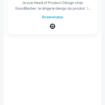
Je suis Head of Product Design chez
GoodBarber. Je dirige le design du produit : le
design system sur lequel toutes les apps sont
En savoir plus
construites, les layouts qui servent de point de
départ, et le parcours qui mène d'une idée à
une app publiée. Mon travail, c'est qu'une
personne qui n'a jamais ouvert un outil de
design publie quand même une app qui a l'air
pensée, écran après écran. Designer dans
l'âme, je passe mes journées sur les détails que
personne ne nomme : les espacements, les
contrastes, le poids d'un titre. J'écris ici sur le
design de GoodBarber, et sur les nouveautés
du produit : les fonctionnalités, les layouts et
les thèmes.