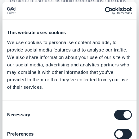
exploiter l'espace disponible et de s'inscrire dans
les usages propres aux interfaces sur grands
écrans.
This website uses cookies
Ce choix prolonge la logique mobile-first de
We use cookies to personalise content and ads, to
GoodBarber tout en affirmant une vraie qualité
provide social media features and to analyse our traffic.
d'adaptation sur desktop. Il ne s'agit pas
We also share information about your use of our site with
simplement d'afficher la même navigation partout,
our social media, advertising and analytics partners who
may combine it with other information that you’ve
mais de proposer une expérience cohérente avec
provided to them or that they’ve collected from your use
chaque contexte d'usage.
of their services.
Consent
Une nouvelle étape pour le
Necessary
Selection
design des apps sur GoodBarber
Preferences