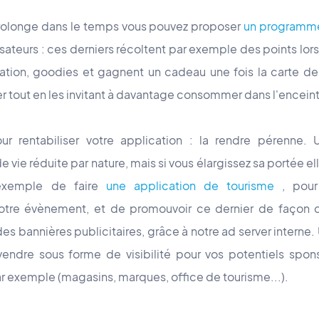
rolonge dans le temps vous pouvez proposer
un programme
lisateurs : ces derniers récoltent par exemple des points lors
ration, goodies et gagnent un cadeau une fois la carte d
 tout en les invitant à davantage consommer dans l'encein
r rentabiliser votre application : la rendre pérenne. 
vie réduite par nature, mais si vous élargissez sa portée elle
exemple de faire
une application de tourisme
, pour 
votre évènement, et de promouvoir ce dernier de façon d
s bannières publicitaires, grâce à notre ad server interne.
endre sous forme de visibilité pour v
os potentiels spon
par exemple (magasins, marques, office de tourisme...).