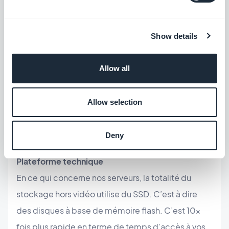
GoodBarber a mis 2 véhicules à disposition de ses
employés: Une voiture électrique et un vélo à
Show details
assistance électrique. Le vélo, idéal pour des
petits trajets, permet d’éviter de se déplacer en
Allow all
véhicule thermique pour faire des courses de
proximité. La voiture, qui nous sert pour de plus
Allow selection
longs trajets, permet de se déplacer dans toute la
Corse (et au delà..) sans polluer.
Deny
Plateforme technique
En ce qui concerne nos serveurs, la totalité du
stockage hors vidéo utilise du SSD. C’est à dire
des disques à base de mémoire flash. C’est 10x
fois plus rapide en terme de temps d’accès à vos