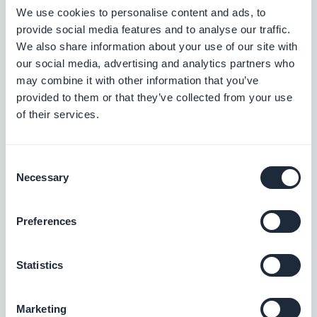
We use cookies to personalise content and ads, to
provide social media features and to analyse our traffic.
We also share information about your use of our site with
our social media, advertising and analytics partners who
may combine it with other information that you’ve
provided to them or that they’ve collected from your use
Modes de déplacements
of their services.
Notre bureau est situé en centre-ville. La plupart
des membres de l’équipe se déplace à pied.
Consent
Notre objectif est d’inciter les employés qui se
Necessary
Selection
déplacent en voiture ou en moto à passer à la
Preferences
propulsion électrique. Nous avons d'ailleurs
installé une borne de recharge devant le
Statistics
CampusPlex.
Marketing
​Véhicules partagés