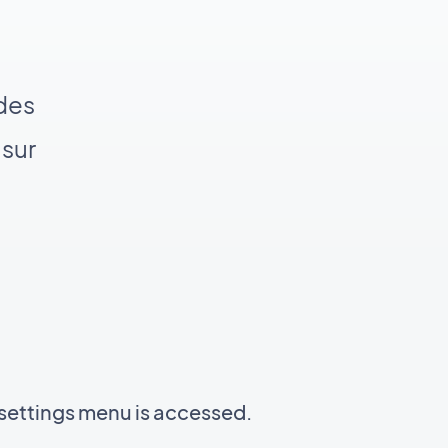
 des
 sur
settings menu is accessed.