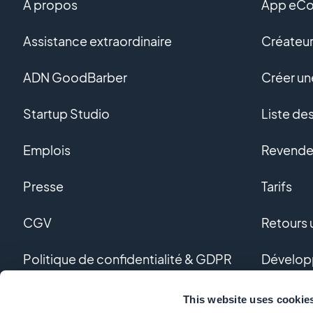
A propos
App eC
Assistance extraordinaire
Créateur
ADN GoodBarber
Créer u
Startup Studio
Liste de
Emplois
Revendeu
Presse
Tarifs
CGV
Retours u
Politique de confidentialité & GDPR
Dévelop
Nous contacter
Dévelop
This website uses cookie