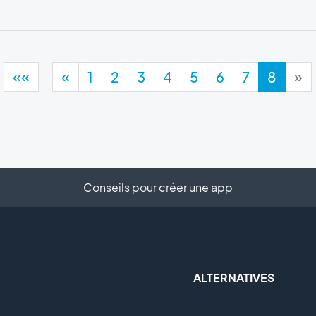
««
«
1
2
3
4
5
6
7
8
»
Conseils pour créer une app
ALTERNATIVES