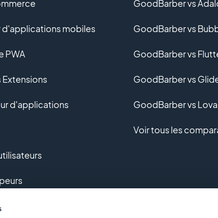
ommerce
GoodBarber vs Adal
 d'applications mobiles
GoodBarber vs Bubb
ne PWA
GoodBarber vs Flutt
s Extensions
GoodBarber vs Glid
r d'applications
GoodBarber vs Lova
Voir tous les compar
tilisateurs
peurs
pement sur-mesure
s