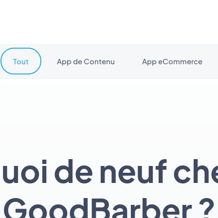
Tout
App de Contenu
App eCommerce
uoi de neuf ch
GoodBarber ?