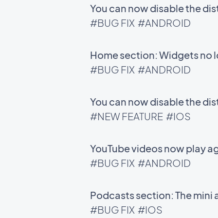
You can now disable the di
#BUG FIX
#ANDROID
Home section: Widgets no l
#BUG FIX
#ANDROID
You can now disable the di
#NEW FEATURE
#IOS
YouTube videos now play ag
#BUG FIX
#ANDROID
Podcasts section: The mini 
#BUG FIX
#IOS