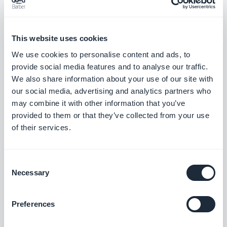
Simplifiez le processus de règlement de
vos clients en limitant les frictions lors de
l’achat grâce au paiement via Paypal
Gratuit
This website uses cookies
We use cookies to personalise content and ads, to
provide social media features and to analyse our traffic.
Stripe Extended
We also share information about your use of our site with
Proposez des méthodes de paiements
our social media, advertising and analytics partners who
supplémentaires sur votre boutique grâce
may combine it with other information that you’ve
à Stripe Extended
Gratuit
provided to them or that they’ve collected from your use
of their services.
Przelewy24
Consent
Proposer une nouvelle solution de
Necessary
Selection
paiement pour conquérir le marché
polonais
Gratuit
Preferences