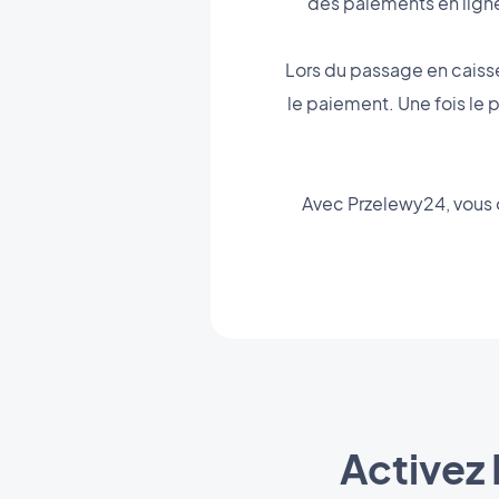
des paiements en lign
Lors du passage en caisse,
le paiement. Une fois le 
Avec Przelewy24, vous o
Activez