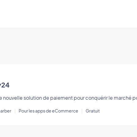
y24
 nouvelle solution de paiement pour conquérir le marché p
arber
|
Pour les apps de eCommerce
|
Gratuit