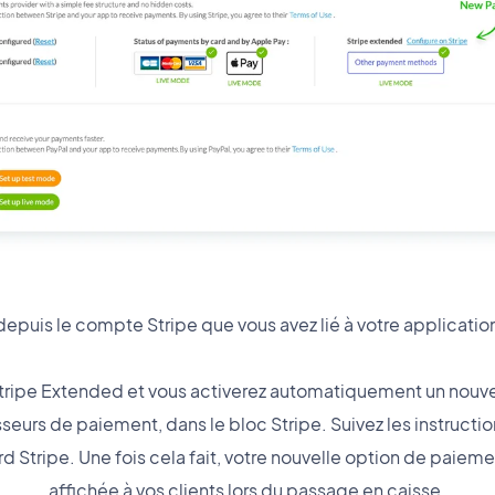
 depuis le compte Stripe que vous avez lié à votre applicati
 Stripe Extended et vous activerez automatiquement un nou
seurs de paiement, dans le bloc Stripe. Suivez les instructi
d Stripe. Une fois cela fait, votre nouvelle option de pai
affichée à vos clients lors du passage en caisse.