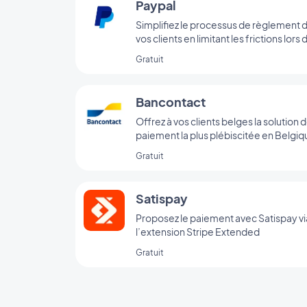
Paypal
Simplifiez le processus de règlement 
vos clients en limitant les frictions lors 
l’achat grâce au paiement via Paypal
Gratuit
Bancontact
Offrez à vos clients belges la solution 
paiement la plus plébiscitée en Belgiq
Gratuit
Satispay
Proposez le paiement avec Satispay vi
l’extension Stripe Extended
Gratuit