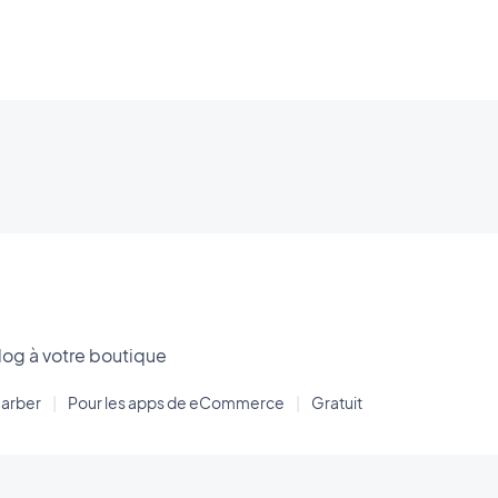
log à votre boutique
arber
|
Pour les apps de eCommerce
|
Gratuit