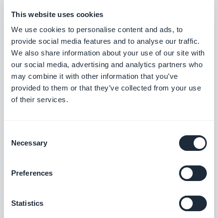
Gardez vos liens toujours actifs et
This website uses cookies
optimisez votre SEO
We use cookies to personalise content and ads, to
Gratuit
provide social media features and to analyse our traffic.
We also share information about your use of our site with
our social media, advertising and analytics partners who
Custom URL
may combine it with other information that you’ve
Personnalisez les URL de votre application
provided to them or that they’ve collected from your use
pour améliorer le référencement naturel,
of their services.
rendre les liens plus lisibles et faciliter leur
Gratuit
partage.
Consent
Necessary
Selection
Assistant IA
Simplifiez la création de contenu avec
l'Assistant IA, alimenté par OpenAI
Preferences
Gratuit
Statistics