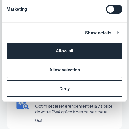
Guide Interactif
Marketing
Créez un tutoriel intégré et guidez vos
utilisateurs au premier lancement de votre
app
$5/mois
Show details
Allow all
Hors-ligne
Le contenu de votre app disponible même
sans connexion
Allow selection
Gratuit
Deny
Meta Title & Meta Description
Optimisez le référencement et la visibilité
de votre PWA grâce à des balises meta
efficaces.
Gratuit