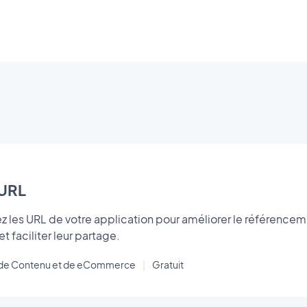
URL
z les URL de votre application pour améliorer le référencemen
 et faciliter leur partage.
s de Contenu et de eCommerce
|
Gratuit