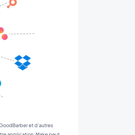
p GoodBarber et d’autres
otre application, Make peut