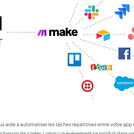
ous aide à automatiser les tâches répétitives entre votre ap
oir besoin de coder. Lorsqu'un événement se produit dans v