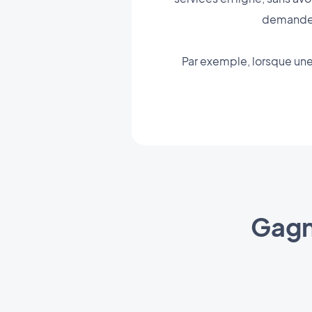
demander 
Par exemple, lorsque u
Gagn