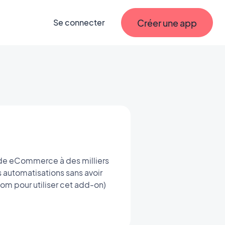
Créer une app
Se connecter
 de eCommerce à des milliers
s automatisations sans avoir
besoin de coder. (Il est nécessaire d’avoir un compte chez www.make.com pour utiliser cet add-on)