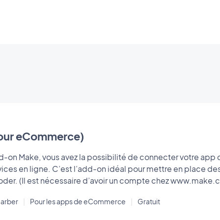
our eCommerce)
d-on Make, vous avez la possibilité de connecter votre app
vices en ligne. C’est l’add-on idéal pour mettre en place de
arber
|
Pour les apps de eCommerce
|
Gratuit