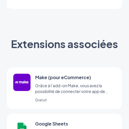
Extensions associées
Make (pour eCommerce)
Grâce à l’add-on Make, vous avez la
possibilité de connecter votre app de
eCommerce à des milliers d’autres
Gratuit
services en ligne. C’est l’add-on idéal pour
mettre en place des automatisations sans
avoir besoin de coder. (Il est nécessaire
d’avoir un compte chez www.make.com
Google Sheets
pour utiliser cet add-on)