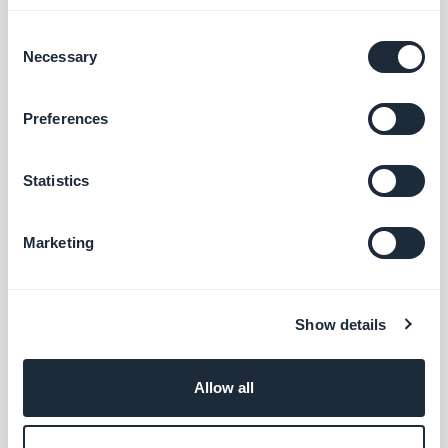
Consent
Wave
Necessary
Selection
Gérez votre comptabilité comme un pro
Preferences
Gratuit
Statistics
Xero
Maîtrisez votre comptabilité
Marketing
Gratuit
Show details
Zoho Books
Allow all
Misez sur une comptabilité intelligente