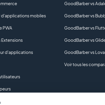
ommerce
GoodBarber vs Adal
 d'applications mobiles
GoodBarber vs Bubb
ne PWA
GoodBarber vs Flutt
s Extensions
GoodBarber vs Glid
r d'applications
GoodBarber vs Lova
Voir tous les compar
tilisateurs
peurs
pement sur-mesure
s