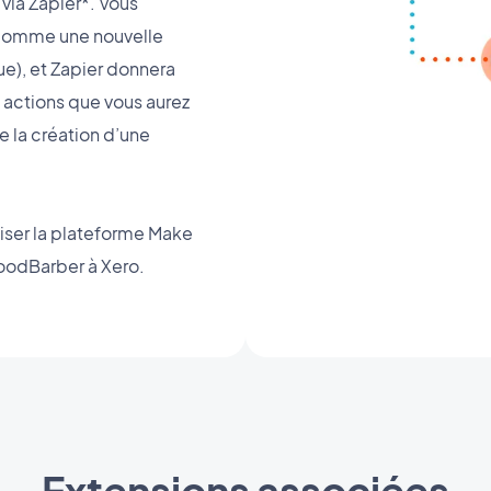
via Zapier*. Vous
(comme une nouvelle
e), et Zapier donnera
s actions que vous aurez
la création d’une
iser la plateforme Make
oodBarber à Xero.
Extensions associées