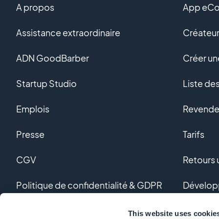
A propos
App eC
Assistance extraordinaire
Créateur
ADN GoodBarber
Créer u
Startup Studio
Liste de
Emplois
Revendeu
Presse
Tarifs
CGV
Retours u
Politique de confidentialité & GDPR
Dévelop
Nous contacter
Dévelop
This website uses cookie