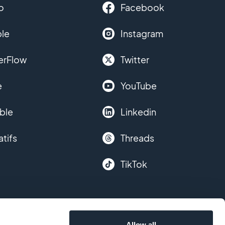
o
Facebook
le
Instagram
erFlow
Twitter
e
YouTube
ble
Linkedin
atifs
Threads
TikTok
Allow all