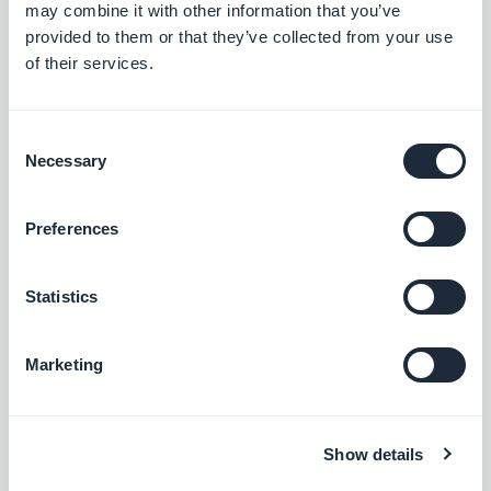
may combine it with other information that you’ve
provided to them or that they’ve collected from your use
of their services.
Slack
Simplifiez votre communication d'équipe
Consent
Necessary
Gratuit
Selection
Preferences
Wave
Gérez votre comptabilité comme un pro
Statistics
Gratuit
Marketing
Xero
Show details
Maîtrisez votre comptabilité