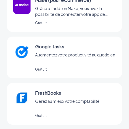
Make (pour eCommerce)
Grâce à l’add-on Make, vous avez la
possibilité de connecter votre app de
eCommerce à des milliers d’autres
Gratuit
services en ligne. C’est l’add-on idéal pour
mettre en place des automatisations sans
avoir besoin de coder. (Il est nécessaire
d’avoir un compte chez www.make.com
Google tasks
pour utiliser cet add-on)
Augmentez votre productivité au quotidien
Gratuit
FreshBooks
Gérez au mieux votre comptabilité
Gratuit