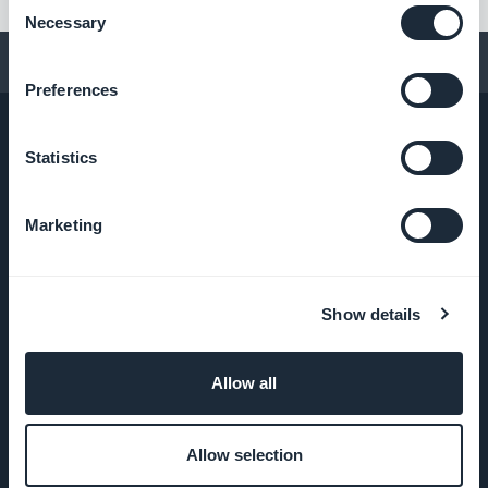
Consent
Necessary
Selection
Conseils pour créer une app
Preferences
Statistics
ENTREPRISE
Marketing
A propos
Show details
Assistance
extraordinaire
Allow all
ADN
GoodBarber
Allow selection