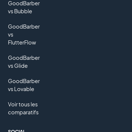
GoodBarber
vs Bubble
GoodBarber
vs
FlutterFlow
GoodBarber
vs Glide
GoodBarber
vs Lovable
Voir tous les
comparatifs
SOCIAL