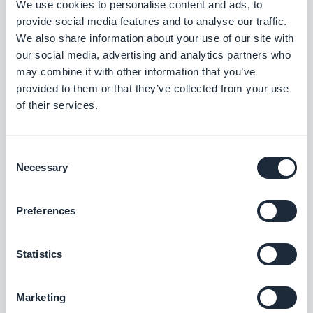
We use cookies to personalise content and ads, to
provide social media features and to analyse our traffic.
We also share information about your use of our site with
Google Tag Manager
our social media, advertising and analytics partners who
Connectez votre application à Google Tag
may combine it with other information that you’ve
Manager pour obtenir des statistiques
provided to them or that they’ve collected from your use
d’utilisation complémentaires
Gratuit
of their services.
AppsFlyer
Consent
Necessary
Selection
Accélérez la croissance de votre
application avec un partenaire de mesure
mobile
Gratuit
Preferences
Statistics
Statistiques & Dashboard
Analysez les performances de votre app
Marketing
eCommerce