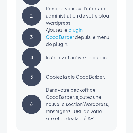
Rendez-vous sur l’interface
2
administration de votre blog
Wordpress
Ajoutez le
plugin
3
GoodBarber
depuis le menu
de plugin.
4
Installez et activez le plugin.
5
Copiez la clé GoodBarber.
Dans votre backoffice
GoodBarber, ajoutez une
6
nouvelle section Wordpress,
renseignez l’URL de votre
site et collez la clé API.