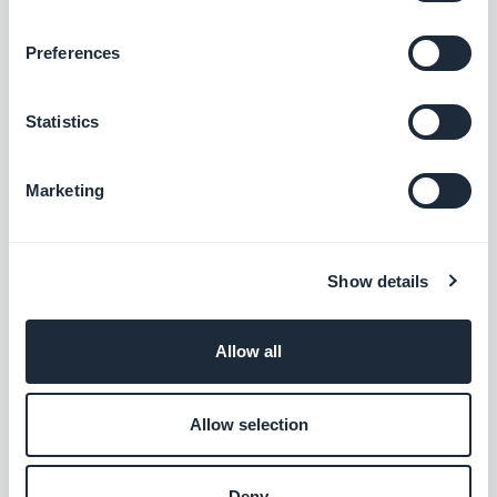
Extensions associées
Preferences
Statistics
Flux RSS
Synchronisez votre contenu en ligne
Marketing
externe à votre application grâce à
l’intégration Flux RSS de GoodBarber.
Gratuit
Show details
Medium
Synchronisez vos publications Medium
Allow all
dans votre app
Gratuit
Allow selection
Deny