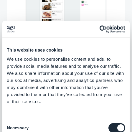
Une fois l’installation complète, une nouvelle
section Wordpress apparaîtra dans le menu de
This website uses cookies
votre app. Depuis cette section vous avez la
We use cookies to personalise content and ads, to
possibilité de gérer les filtres correspondant à
provide social media features and to analyse our traffic.
We also share information about your use of our site with
vos catégories de blog, et personnaliser le
our social media, advertising and analytics partners who
design.
may combine it with other information that you’ve
provided to them or that they’ve collected from your use
of their services.
Consent
Necessary
Selection