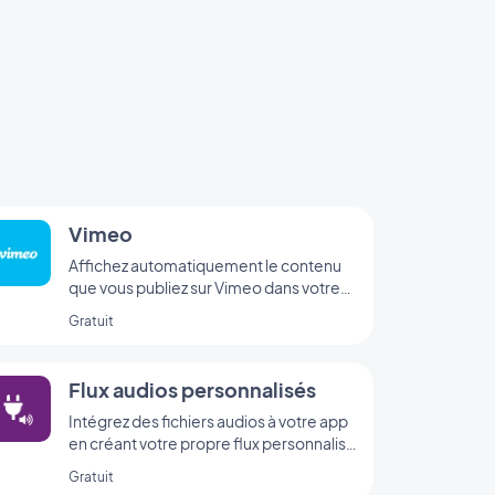
Vimeo
Affichez automatiquement le contenu
que vous publiez sur Vimeo dans votre
application GoodBarber avec
Gratuit
l’intégration Vimeo, pour une
synchronisation en temps réel de vos
publications.
Flux audios personnalisés
Intégrez des fichiers audios à votre app
en créant votre propre flux personnalisé
grâce à l’intégration Custom Sound de
Gratuit
GoodBarber.