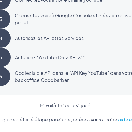
Connectez vous à Google Console et créez un nouv
3
projet
4
Autorisez les API et les Services
5
Autorisez “YouTube Data API v3”
Copiez la clé API dans le “API Key YouTube” dans votr
6
backoffice Goodbarber
Et voilà, le tour est joué!
n guide détaillé étape par étape, référez-vous à notre
aide e