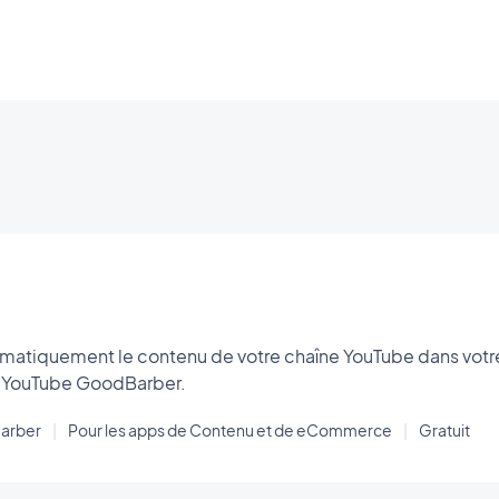
omatiquement le contenu de votre chaîne YouTube dans votr
on YouTube GoodBarber.
arber
|
Pour les apps de Contenu et de eCommerce
|
Gratuit