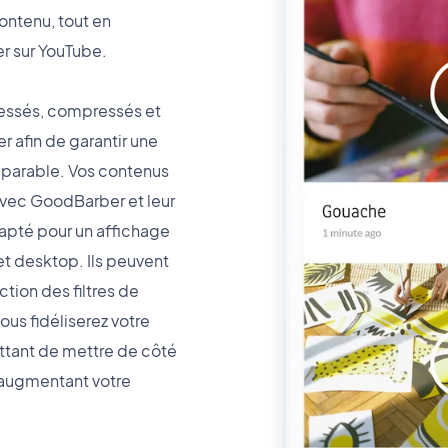
contenu, tout en
r sur YouTube.
essés, compressés et
 afin de garantir une
mparable. Vos contenus
vec GoodBarber et leur
apté pour un affichage
et desktop. Ils peuvent
ction des filtres de
ous fidéliserez votre
tant de mettre de côté
n augmentant votre