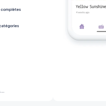
s complètes
 catégories
...