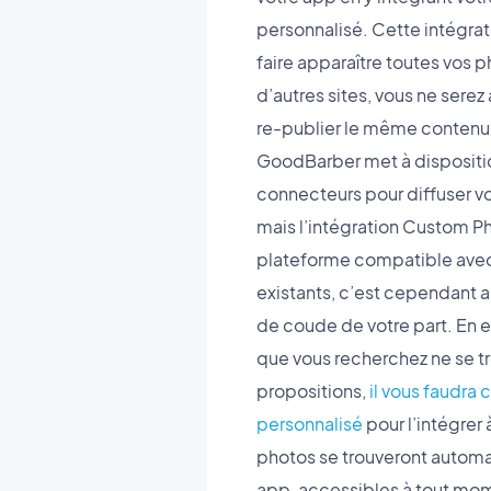
personnalisé. Cette intégra
faire apparaître toutes vos p
d’autres sites, vous ne serez 
re-publier le même contenu p
GoodBarber met à disposit
connecteurs pour diffuser v
mais l’intégration Custom P
plateforme compatible avec 
existants, c’est cependant au
de coude de votre part. En ef
que vous recherchez ne se t
propositions,
il vous faudra 
personnalisé
pour l’intégrer 
photos se trouveront autom
app, accessibles à tout mome