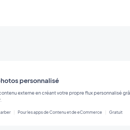
photos personnalisé
contenu externe en créant votre propre flux personnalisé gr
.
arber
|
Pour les apps de Contenu et de eCommerce
|
Gratuit