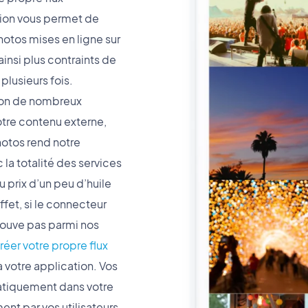
tion vous permet de
hotos mises en ligne sur
ainsi plus contraints de
lusieurs fois.
ion de nombreux
otre contenu externe,
hotos rend notre
la totalité des services
 prix d’un peu d’huile
fet, si le connecteur
rouve pas parmi nos
créer votre propre flux
à votre application. Vos
atiquement dans votre
nt par vos utilisateurs.