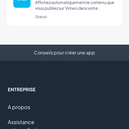
Affichez automatiquement le contenu que
vous publiez sur Vimeo dans votre
application GoodBarber avec l’intégration
Gratuit
Vimeo, pour une synchronisation en temps
réel de vos publications.
Conseils pour créer une app
ENTREPRISE
A propos
Assistance