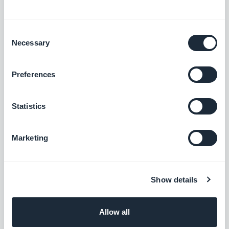
Medium
Consent
Synchronisez vos publications Medium
Necessary
dans votre app
Selection
Gratuit
Preferences
Flux RSS
Statistics
Synchronisez votre contenu en ligne
externe à votre application grâce à
l’intégration Flux RSS de GoodBarber.
Marketing
Gratuit
Show details
Substack
Unifiez votre contenu, renforcez votre
présence
Allow all
Gratuit