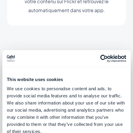
votre contenu sur Flickr et retrouvez le
automatiquement dans votre app.
Extensions associées
This website uses cookies
We use cookies to personalise content and ads, to
Plugin WordPress
provide social media features and to analyse our traffic.
We also share information about your use of our site with
Partagez automatiquement le contenu de
our social media, advertising and analytics partners who
votre site Wordpress dans votre
application avec le Plugin GoodBarber
may combine it with other information that you’ve
Gratuit
Wordpress
provided to them or that they’ve collected from your use
of their services.