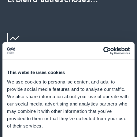
Statistiques détaillées pour une stratégie
affinée
This website uses cookies
Visualisez et analysez le comportement des abonnés
We use cookies to personalise content and ads, to
pour affiner vos stratégies de contenu et de
provide social media features and to analyse our traffic.
We also share information about your use of our site with
marketing.
our social media, advertising and analytics partners who
may combine it with other information that you’ve
provided to them or that they’ve collected from your use
of their services.
Promotion directe sur la page d'accueil