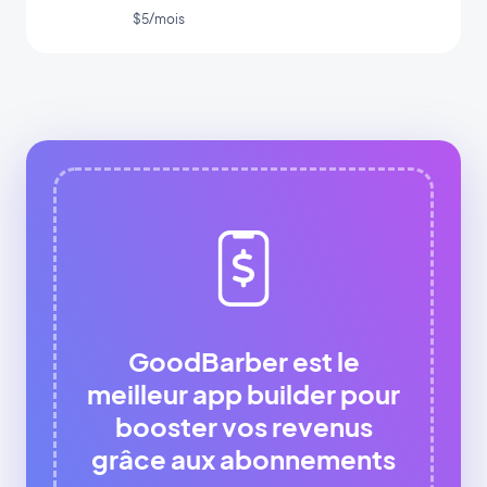
app
$5/mois
GoodBarber est le
meilleur app builder pour
booster vos revenus
grâce aux abonnements