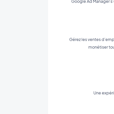
Google Ad Manager s’o
Gérez les ventes d’emp
monétiser tou
Une expéri