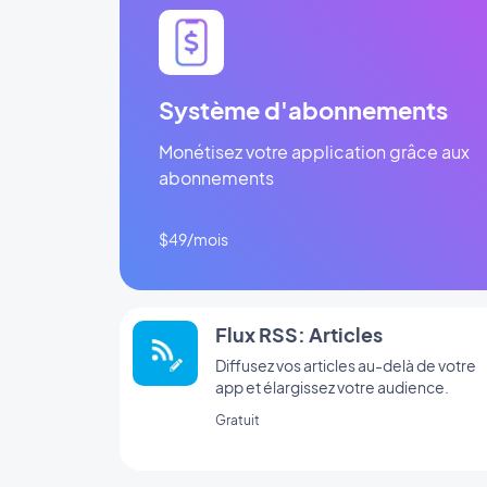
Système d'abonnements
Monétisez votre application grâce aux
abonnements
$49/mois
Flux RSS: Articles
Diffusez vos articles au-delà de votre
app et élargissez votre audience.
Gratuit