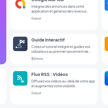
Intégrez des annonces dans votre
application et générez des revenus
réguliers avec Google AdMob
Gratuit
Guide Interactif
Créez un tutoriel intégré et guidez vos
utilisateurs au premier lancement de
votre app
$5/mois
Flux RSS : Vidéos
Diffusez vos vidéos au-delà de votre app
et augmentez votre visibilité.
Gratuit