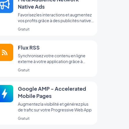
Native Ads
Favorisez les interactions et augmentez
vos profits grâce à des publicités natives
qui se fondent naturellement à votre
Gratuit
interface (anciennement Facebook
Native Ads)
Flux RSS
Synchronisez votre contenu en ligne
externe à votre application grâce à
l’intégration Flux RSS de GoodBarber.
Gratuit
Google AMP - Accelerated
Mobile Pages
Augmentez la visibilité et générez plus
de trafic sur votre Progressive Web App
Gratuit