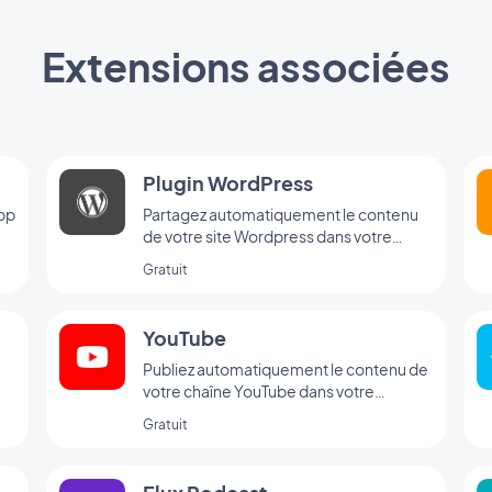
Extensions associées
Plugin WordPress
app
Partagez automatiquement le contenu
de votre site Wordpress dans votre
application avec le Plugin GoodBarber
Gratuit
Wordpress
YouTube
Publiez automatiquement le contenu de
votre chaîne YouTube dans votre
pp
application avec l'intégration YouTube
Gratuit
GoodBarber.