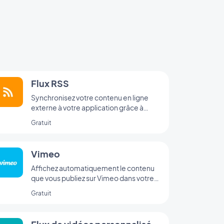
Flux RSS
Synchronisez votre contenu en ligne
externe à votre application grâce à
l’intégration Flux RSS de GoodBarber.
Gratuit
Vimeo
Affichez automatiquement le contenu
que vous publiez sur Vimeo dans votre
application GoodBarber avec
Gratuit
l’intégration Vimeo, pour une
synchronisation en temps réel de vos
publications.