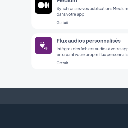
Medium
Synchronisez vos publications Mediu
dans votre app
Gratuit
Flux audios personnalisés
Intégrez des fichiers audios à votre ap
en créant votre propre flux personnali
grâce à l’intégration Custom Sound de
Gratuit
GoodBarber.