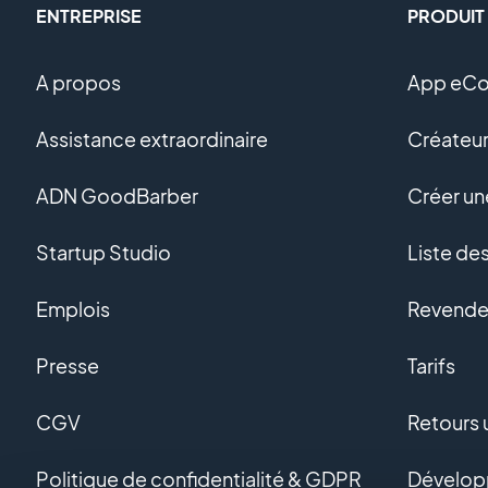
ENTREPRISE
PRODUIT
A propos
App eC
Assistance extraordinaire
Créateur
ADN GoodBarber
Créer u
Startup Studio
Liste de
Emplois
Revendeu
Presse
Tarifs
CGV
Retours u
Politique de confidentialité & GDPR
Dévelop