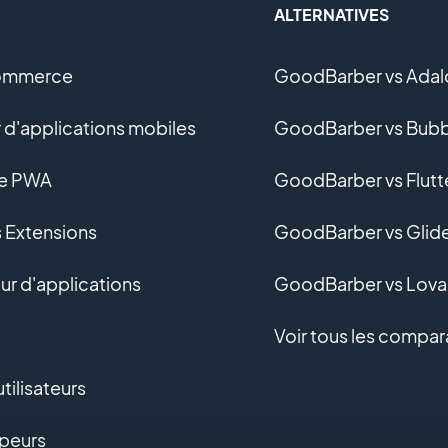
ALTERNATIVES
ommerce
GoodBarber vs Adal
 d'applications mobiles
GoodBarber vs Bubb
ne PWA
GoodBarber vs Flutt
s Extensions
GoodBarber vs Glid
r d'applications
GoodBarber vs Lova
Voir tous les compar
tilisateurs
peurs