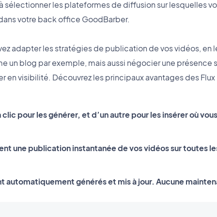
u’à sélectionner les plateformes de diffusion sur lesquelles v
le dans votre back office GoodBarber.
ez adapter les stratégies de publication de vos vidéos, en l
un blog par exemple, mais aussi négocier une présence sur 
r en visibilité. Découvrez les principaux avantages des Flux
un clic pour les générer, et d’un autre pour les insérer où vou
rent une publication instantanée de vos vidéos sur toutes l
nt automatiquement générés et mis à jour. Aucune mainten