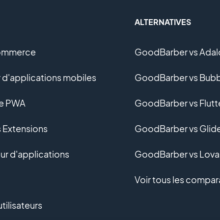
ALTERNATIVES
ommerce
GoodBarber vs Adal
 d'applications mobiles
GoodBarber vs Bubb
ne PWA
GoodBarber vs Flutt
s Extensions
GoodBarber vs Glid
r d'applications
GoodBarber vs Lova
Voir tous les compar
tilisateurs