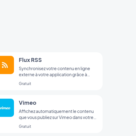
Flux RSS
Synchronisez votre contenu en ligne
externe à votre application grâce à
l’intégration Flux RSS de GoodBarber.
Gratuit
Vimeo
Affichez automatiquement le contenu
que vous publiez sur Vimeo dans votre
application GoodBarber avec
Gratuit
l’intégration Vimeo, pour une
synchronisation en temps réel de vos