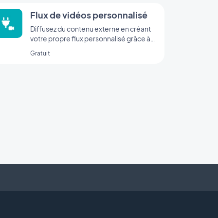
publications.
Flux de vidéos personnalisé
Diffusez du contenu externe en créant
votre propre flux personnalisé grâce à
l’intégration Custom de GoodBarber.
Gratuit