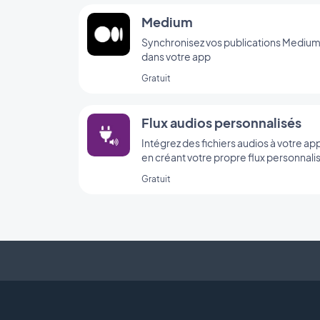
Medium
Synchronisez vos publications Mediu
dans votre app
Gratuit
Flux audios personnalisés
Intégrez des fichiers audios à votre ap
en créant votre propre flux personnali
grâce à l’intégration Custom Sound de
Gratuit
GoodBarber.