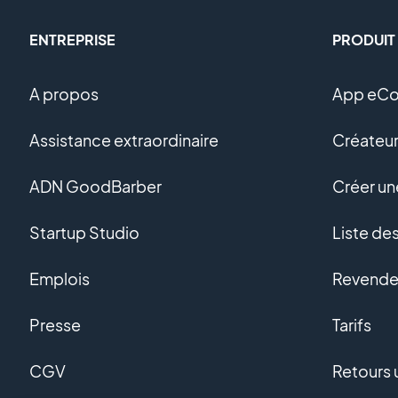
ENTREPRISE
PRODUIT
A propos
App eC
Assistance extraordinaire
Créateur
ADN GoodBarber
Créer u
Startup Studio
Liste de
Emplois
Revendeu
Presse
Tarifs
CGV
Retours u