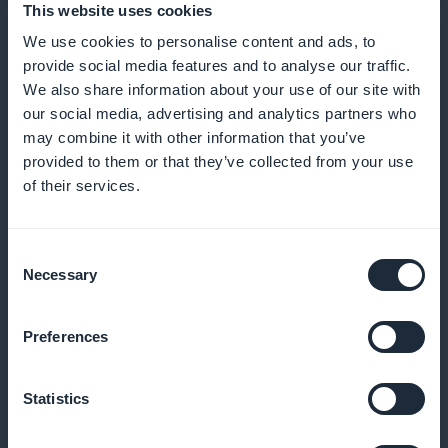
This website uses cookies
Attirez l'attention avec des promotions dynamiques
We use cookies to personalise content and ads, to
provide social media features and to analyse our traffic.
dès l'accueil de l'app. Mettez en avant vos offres
We also share information about your use of our site with
d'abonnement et articles phares sur la page
our social media, advertising and analytics partners who
d'accueil pour capturer immédiatement l'intérêt et
may combine it with other information that you’ve
encourager les inscriptions.
provided to them or that they’ve collected from your use
of their services.
Zéro commission sur les revenus
Consent
Necessary
Selection
d'abonnement
Maximisez vos bénéfices avec une politique de zéro
Preferences
commission. Profitez de l'intégralité de vos revenus
d'abonnement, ce qui vous permet de réinvestir
Statistics
dans la création de contenu de qualité supérieure.