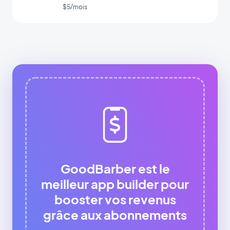
app
$5/mois
GoodBarber est le
meilleur app builder pour
booster vos revenus
grâce aux abonnements