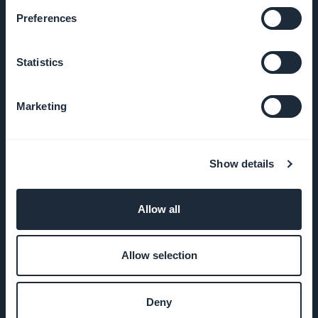
Preferences
ENTREPRISE
Statistics
A propos
Marketing
Assistance
extraordinaire
Show details
ADN
GoodBarber
Allow all
Startup
Allow selection
Studio
Emplois
Deny