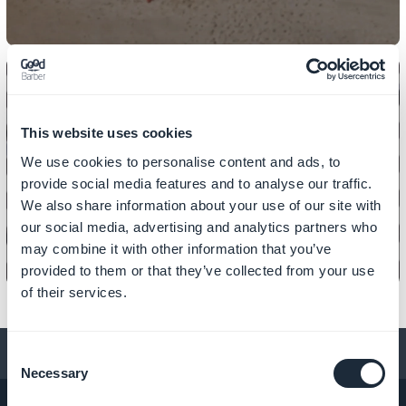
This website uses cookies
FONCTIONNALITÉS UTILISATEURS
Comment ajouter un annuaire
We use cookies to personalise content and ads, to
provide social media features and to analyse our traffic.
d'utilisateurs dans votre app ?
We also share information about your use of our site with
our social media, advertising and analytics partners who
may combine it with other information that you’ve
provided to them or that they’ve collected from your use
of their services.
Conseils pour créer une app
Consent
Necessary
Selection