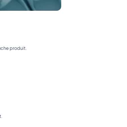
iche produit.
t.