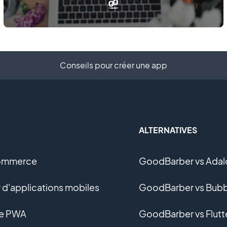
Conseils pour créer une app
ALTERNATIVES
ommerce
GoodBarber vs Adal
 d'applications mobiles
GoodBarber vs Bubb
ne PWA
GoodBarber vs Flutt