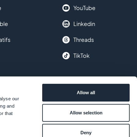
e
YouTube
ble
Linkedin
atifs
Threads
TikTok
Allow all
alyse our
ing and
Allow selection
r that
Deny