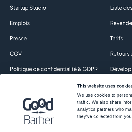
Startup Studio
Liste de
Emplois
Revendeu
Presse
Tarifs
CGV
Retours u
Politique de confidentialité & GDPR
Dévelop
Nous contacter
Dévelop
This website uses cookie
We use cookies to personal
Glossair
traffic. We also share info
analytics partners who may
they’ve collected from your