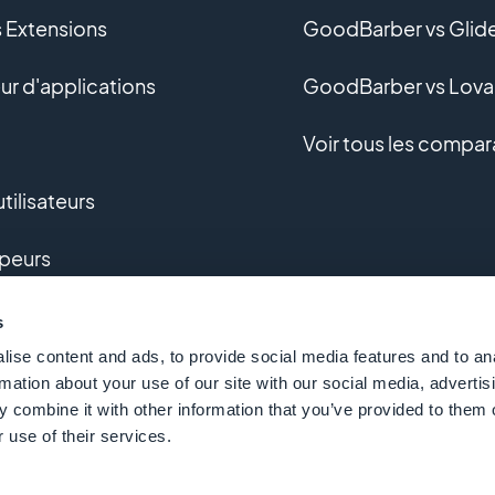
s Extensions
GoodBarber vs Glid
r d'applications
GoodBarber vs Lova
Voir tous les compar
tilisateurs
peurs
pement sur-mesure
s
ise content and ads, to provide social media features and to an
e
rmation about your use of our site with our social media, advertis
 combine it with other information that you’ve provided to them o
 use of their services.