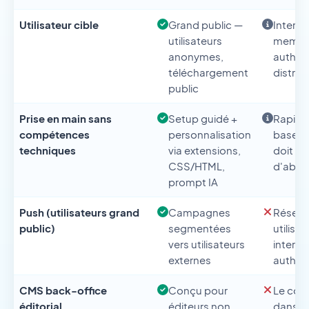
Utilisateur cible
Grand public —
Intern
utilisateurs
membr
anonymes,
authent
téléchargement
distrib
public
Prise en main sans
Setup guidé +
Rapide
compétences
personnalisation
base d
techniques
via extensions,
doit ex
CSS/HTML,
d'abor
prompt IA
Push (utilisateurs grand
Campagnes
Réserv
public)
segmentées
utilisat
vers utilisateurs
interne
externes
authent
CMS back-office
Conçu pour
Le cont
éditorial
éditeurs non
dans le