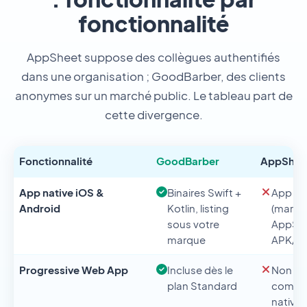
fonctionnalité
AppSheet suppose des collègues authentifiés
dans une organisation ; GoodBarber, des clients
anonymes sur un marché public. Le tableau part de
cette divergence.
Fonctionnalité
GoodBarber
AppShee
App native iOS &
Binaires Swift +
App co
Android
Kotlin, listing
(marqu
sous votre
AppShe
marque
APK/IP
Progressive Web App
Incluse dès le
Non d
plan Standard
comme 
native