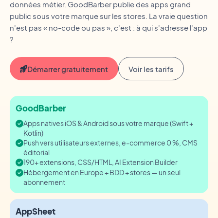
données métier. GoodBarber publie des apps grand
public sous votre marque sur les stores. La vraie question
n'est pas « no-code ou pas », c'est : à qui s'adresse l'app
?
Démarrer gratuitement
Voir les tarifs
GoodBarber
Apps natives iOS & Android sous votre marque (Swift +
Kotlin)
Push vers utilisateurs externes, e-commerce 0 %, CMS
éditorial
190+ extensions, CSS/HTML, AI Extension Builder
Hébergement en Europe + BDD + stores — un seul
abonnement
AppSheet