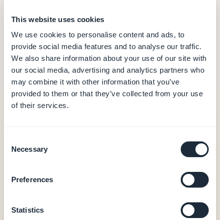
/mois (facturation annuelle)
This website uses cookies
Hébergement et base de données (données
en Europe)
We use cookies to personalise content and ads, to
CMS et back-office éditorial
provide social media features and to analyse our traffic.
Notifications push (10 000/mois)
We also share information about your use of our site with
Analytics intégrés
our social media, advertising and analytics partners who
Output PWA
may combine it with other information that you’ve
0 % de commission sur les transactions
provided to them or that they’ve collected from your use
of their services.
Apps natives iOS + Android — dès 55 €/mois
Output natif iOS + Android (Swift + Kotlin)
Consent
Achats in-app (Apple StoreKit / Google Play
Necessary
Selection
Billing)
Authentification utilisateur, fidélité, réservation
20 extensions incluses
Preferences
Accompagnement publication stores (GBTC)
Nombre d'utilisateurs finaux illimité
Statistics