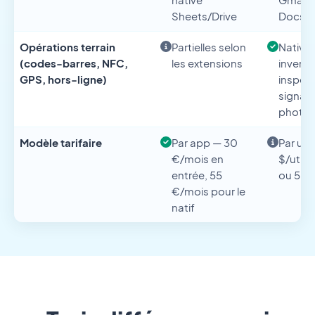
Sheets/Drive
Docs
Opérations terrain
Partielles selon
Native
(codes-barres, NFC,
les extensions
inventa
GPS, hors-ligne)
inspect
signatu
photo
Modèle tarifaire
Par app — 30
Par util
€/mois en
$/utili
entrée, 55
ou 50 
€/mois pour le
natif