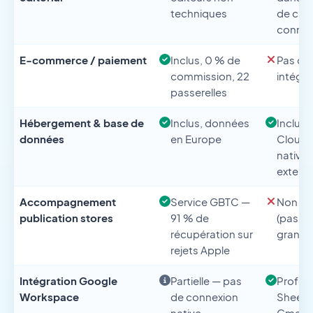
techniques
de calc
conne
E-commerce / paiement
Inclus, 0 % de
Pas de
commission, 22
intégré
passerelles
Hébergement & base de
Inclus, données
Inclus 
données
en Europe
Cloud)
native
extern
Accompagnement
Service GBTC —
Non ap
publication stores
91 % de
(pas de
récupération sur
grand p
rejets Apple
Intégration Google
Partielle — pas
Profon
Workspace
de connexion
Sheets,
native
Gmail, 