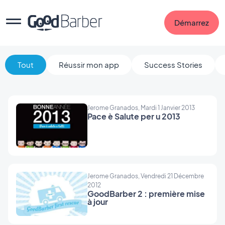
Démarrez
Tout
Réussir mon app
Success Stories
Jerome Granados, Mardi 1 Janvier 2013
Pace è Salute per u 2013
Jerome Granados, Vendredi 21 Décembre
2012
GoodBarber 2 : première mise
à jour