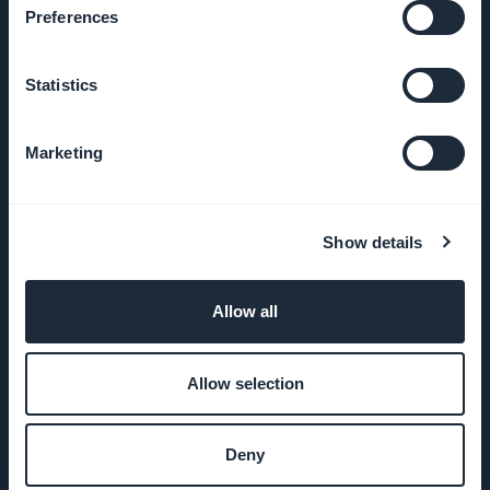
Preferences
ENTREPRISE
Statistics
A propos
Marketing
Assistance
extraordinaire
Show details
ADN
GoodBarber
Allow all
Startup
Studio
Allow selection
Emplois
Deny