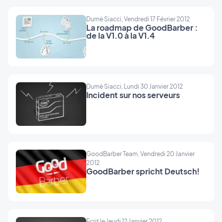
Dumè Siacci, Vendredi 17 Février 2012
La roadmap de GoodBarber :
de la V1.0 à la V1.4
Dumè Siacci, Lundi 30 Janvier 2012
Incident sur nos serveurs
GoodBarber Team, Vendredi 20 Janvier
2012
GoodBarber spricht Deutsch!
Ecrit le Jeudi 12 Janvier 2012