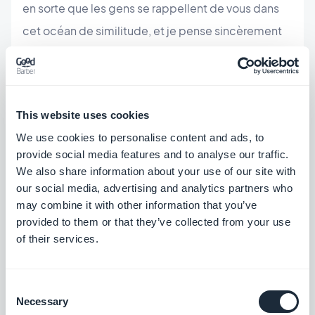
en sorte que les gens se rappellent de vous dans
cet océan de similitude, et je pense sincèrement
que créer une app a nettement augmenté ma
crédibilité.
This website uses cookies
Avez-vous un conseil à donner à
We use cookies to personalise content and ads, to
quelqu'un qui souhaite créer une
provide social media features and to analyse our traffic.
We also share information about your use of our site with
app ?
our social media, advertising and analytics partners who
may combine it with other information that you’ve
Mon conseil serait de se concentrer sur le contenu
provided to them or that they’ve collected from your use
et le design. Quand vous créez une app, vous
of their services.
voulez qu'elle se démarque de la concurrence, et
que les gens se rendent vraiment compte de la
Consent
Necessary
Selection
valeur qu'elle propose. Je suis très reconnaissant