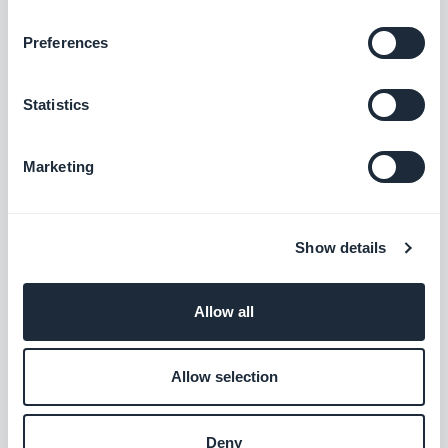
que GoodBarber propose un service aussi simple
Preferences
et abordable, car sans GoodBarber, je n'aurais pas
d'app à l'heure actuelle. N'hésitez pas à créer
Statistics
quelque chose de beau et à le partager au mond
entier. Soyez créatif, partagez vos idées, et faites
Marketing
en sorte que votre app ne soit que le début !
Note de l'équipe GoodBarber : Pour ce showcase,
Show details
nous avons utilisé la vidéo que Mikko a réalisé lui-
même. Félicitations !
Allow all
#branded app
Allow selection
Deny