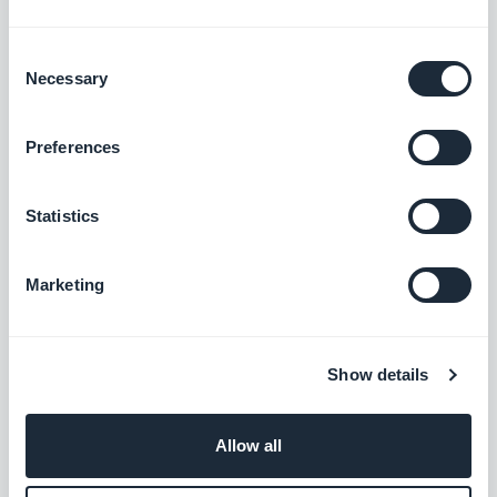
Consent
Necessary
Selection
En fonction de vos besoins, vous pouvez
désormais
restreindre l'accès à votre app
Preferences
mobile à quelques membres spécifiques
.
Si vous souhaitez que votre système ne
Statistics
soit disponible que sur l'appareil d'un petit
groupe, consultez notre article !
Marketing
Rencontrez Luigi Caltarossa, le
développeur de
LucaSoft : solutions,
Show details
technologies et méthodes pour les
besoins des clients
. Après des études en
Allow all
informatique, Luigi a décidé de
développer sa propre application mobile.