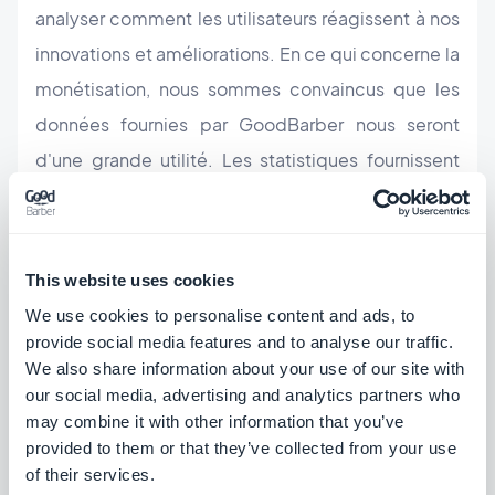
analyser comment les utilisateurs réagissent à nos
innovations et améliorations. En ce qui concerne la
monétisation, nous sommes convaincus que les
données fournies par GoodBarber nous seront
d'une grande utilité. Les statistiques fournissent
de précieuses informations sur l'usage de notre
app. Si nous décidons finalement de diffuser de la
publicité dans notre app nous apprécions enfin la
This website uses cookies
flexibilité du modèle proposé, régies publicitaires
We use cookies to personalise content and ads, to
externes ou Ad server interne.
provide social media features and to analyse our traffic.
We also share information about your use of our site with
* La version iOS est en révision
our social media, advertising and analytics partners who
may combine it with other information that you’ve
provided to them or that they’ve collected from your use
of their services.
POUR ALLER PLUS LOIN :