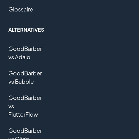
Glossaire
ALTERNATIVES
GoodBarber
vs Adalo
GoodBarber
vs Bubble
GoodBarber
vs
FlutterFlow
GoodBarber
vs Glide