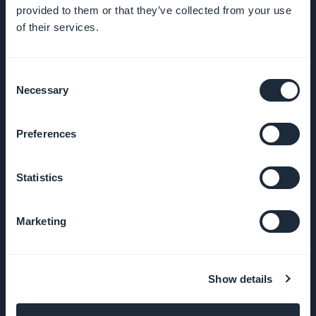
A propos
provided to them or that they’ve collected from your use
of their services.
Assistance
extraordinaire
Consent
Necessary
Selection
ADN
GoodBarber
Preferences
Startup
Studio
Statistics
Emplois
Marketing
Presse
Show details
CGV