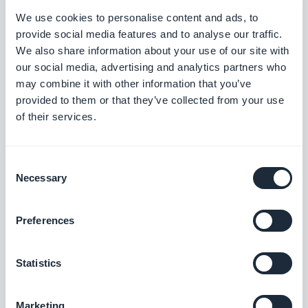
We use cookies to personalise content and ads, to
provide social media features and to analyse our traffic.
Suivez ensuite les instructions pour configurer votre
We also share information about your use of our site with
message et le publier.
our social media, advertising and analytics partners who
Pour plus de détails, vous pouvez trouver la
may combine it with other information that you’ve
provided to them or that they’ve collected from your use
documentation de Google
ici
.
of their services.
Une fois que cela est fait, vous devez ajouter la
balise
Funding Choices
à votre PWA.
Consent
Dans votre back-office GoodBarber, activez
Necessary
Selection
l'alerte Founding Choices, collez le script du site
copié depuis votre compte Funding Choice et
Preferences
enregistrez.
N'oubliez pas de publier les paramètres de votre
Statistics
PWA:
menu Publier> PWA> Mettre à jour>
Paramètres
Marketing