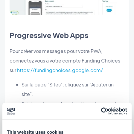
Progressive Web Apps
Pour créer vos messages pour votre PWA,
connectez vous à votre compte Funding Choices
sur
https://fundingchoices.google.com/
Sur la page "Sites", cliquez sur "Ajouter un
site".
Saisissez le nom de votre site, votre nom de
domaine et votre Home page.
Vous pouvez trouver plus d'informations sur la
documentation de Google
.
This website uses cookies