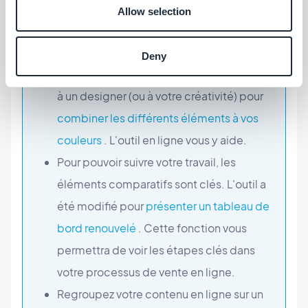
ligne.
Le lancement de votre application
Allow selection
mobile
est en cours !
En création, on pense souvent la fonction
Deny
principale de l'app. Il faut aussi faire appel
à un designer (ou à votre créativité) pour
combiner les différents éléments à vos
couleurs
. L'outil en ligne vous y aide.
Pour pouvoir suivre votre travail, les
éléments comparatifs sont clés. L'outil a
été modifié pour
présenter un tableau de
bord renouvelé
. Cette fonction vous
permettra de voir les étapes clés dans
votre processus de vente en ligne.
Regroupez votre contenu en ligne sur un