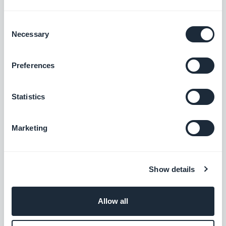
pensez en commentaires ;)
Consent
Necessary
Selection
POUR ALLER PLUS LOIN :
Preferences
Dans le processus de création, quelque
Statistics
soit l'outil utilisé et le secteur, le premier
travail est le questionnement.
Quelles sont
Marketing
les bonnes pratiques pour lancer son app
en ligne ? Il faut répondre à ces questions
avant de mettre une appli à ses couleurs.
Show details
Une fois passé le travail de
questionnement, vous pouvez activer les
Allow all
étapes du processus de votre outil en