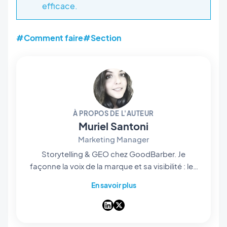
efficace.
#Comment faire
#Section
À PROPOS DE L'AUTEUR
Muriel Santoni
Marketing Manager
Storytelling & GEO chez GoodBarber. Je
façonne la voix de la marque et sa visibilité : les
histoires qu'on raconte, les mots qu'on choisit,
En savoir plus
et — de plus en plus — la manière dont ils
ressortent dans les réponses des IA. Storyteller
dans l'âme, je passe mes journées à rendre
notre app builder no-code facile à trouver et