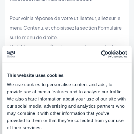
Pour voir la réponse de votre utilisateur, allez sur le
menu Contenu, et choisissez la section Formulaire
sur le menu de droite.
Un tableau apparaîtra alors, avec l'ensemble des
réponses des utilisateurs. en cliquant sur une ligne,
vous pourrez accéder aux détail de la réponse.
Vous aurez également la possibilité d'exporter les
This website uses cookies
We use cookies to personalise content and ads, to
résultats au format de fichier .cvs.
provide social media features and to analyse our traffic.
We also share information about your use of our site with
A vous de jouer!
our social media, advertising and analytics partners who
may combine it with other information that you’ve
provided to them or that they’ve collected from your use
Maintenant vous connaissez tous les détails de
of their services.
notre nouvelle section. Dites moi ce que vous en