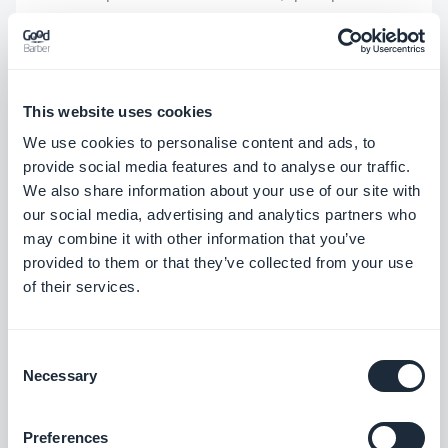
l'outil utilisé. Mais sans équipe de support pour
naviguer dans le processus, nous avons géré seuls.
Le slug, une fois défini, ne peut plus être modifié —
This website uses cookies
un détail qui devient une contrainte la première
We use cookies to personalise content and ads, to
fois qu'on veut renommer l'app.
provide social media features and to analyse our traffic.
We also share information about your use of our site with
La version web d'AURORA était prête rapidement.
our social media, advertising and analytics partners who
L'app native en stores a demandé beaucoup plus
may combine it with other information that you’ve
provided to them or that they’ve collected from your use
de temps, un travail technique significatif, et aurait
of their services.
été très difficile à mener à bien pour quelqu'un
sans compétences de développeur.
Consent
Necessary
Selection
Ce que GoodBarber change
Preferences