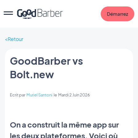
Démarrez
Retour
GoodBarber vs
Bolt.new
Ecrit par
Muriel Santoni
le
Mardi 2 Juin 2026
On a construit la même app sur
les deux plateformes. Voici où