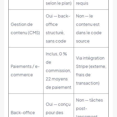
selon le plan)
requis
Oui — back-
Non — le
Gestion de
office
contenu est
contenu (CMS)
structuré,
dans le code
sans code
source
Inclus, 0 %
Via intégration
de
Paiements / e-
Stripe (externe,
commission,
commerce
frais de
22 moyens
transaction)
de paiement
Non — tâches
Oui — conçu
post-
Back-office
pour des
lancement