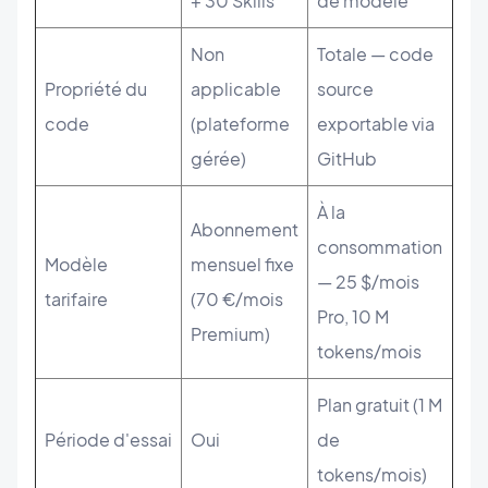
+ 30 Skills
de modèle
Non
Totale — code
Propriété du
applicable
source
code
(plateforme
exportable via
gérée)
GitHub
À la
Abonnement
consommation
Modèle
mensuel fixe
— 25 $/mois
tarifaire
(70 €/mois
Pro, 10 M
Premium)
tokens/mois
Plan gratuit (1 M
Période d'essai
Oui
de
tokens/mois)