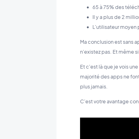
65 à 75% des téléch
Il y a plus de 2 mill
L'utilisateur moyen
Ma conclusion est sans ap
n'existez pas. Et même s
Et c'est là que je vois un
majorité des apps ne font
plus jamais.
C'est votre avantage conc