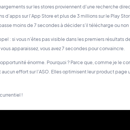
argements sur les stores proviennent d'une recherche direc
ions d'apps sur l'App Store et plus de 3 millions sur le Play Sto
 passe moins de 7 secondes à décider s'il télécharge ou non
pel : si vous n'êtes pas visible dans les premiers résultats 
i vous apparaissez, vous avez 7 secondes pour convaincre.
e opportunité énorme. Pourquoi ? Parce que, comme je le const
 aucun effort sur l'ASO. Elles optimisent leur product page u
urrentiel !