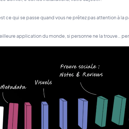
est ce qui se passe quand vous ne prêtez pas attention à la 
eilleure application du monde, si personne ne la trouve… pe