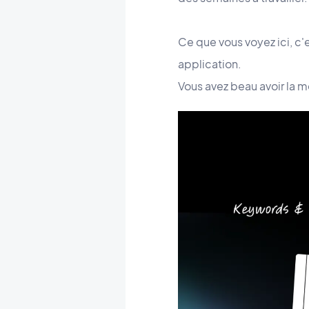
Ce que vous voyez ici, c'
application.
Vous avez beau avoir la m