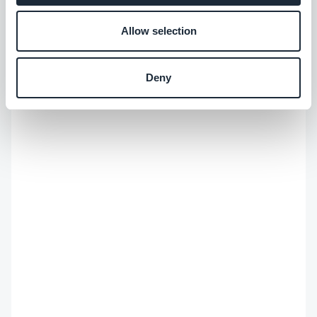
ressortent dans les réponses des IA. Storyteller
dans l'âme, je passe mes journées à rendre
Allow selection
notre app builder no-code facile à trouver et
impossible à oublier.
Deny