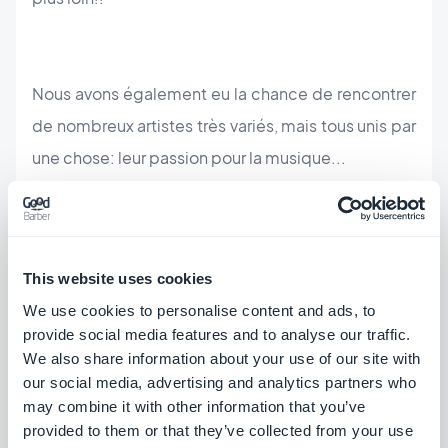
Nous avons également eu la chance de rencontrer
de nombreux artistes très variés, mais tous unis par
une chose: leur passion pour la musique...
Bye Bye Cannes, we will miss you !
This website uses cookies
We use cookies to personalise content and ads, to
provide social media features and to analyse our traffic.
L’anecdote du jour:
Nous avons eu le plaisir de
We also share information about your use of our site with
rencontrer Dominique Rottet, créateur de
our social media, advertising and analytics partners who
may combine it with other information that you’ve
l'application Mister Toony et déjà client chez
provided to them or that they’ve collected from your use
GoodBarber et avec qui nous avons pu parler, de