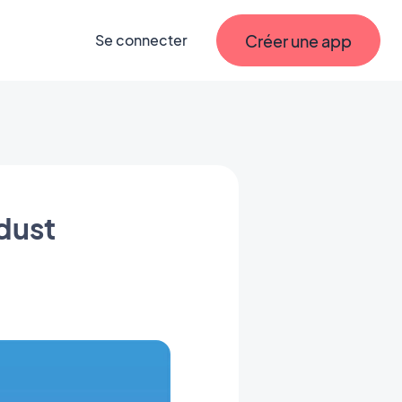
Créer une app
Se connecter
dust