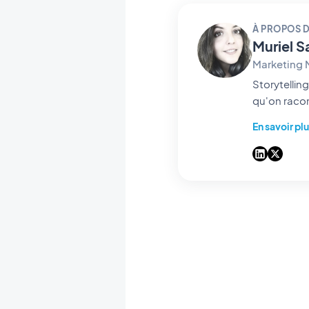
À PROPOS D
Muriel S
Marketing
Storytelling & GEO chez GoodBa
qu'on racon
les réponse
En savoir pl
code facile 