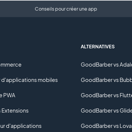
Conseils pour créer une app
ALTERNATIVES
ommerce
GoodBarber vs Adal
 d'applications mobiles
GoodBarber vs Bubb
ne PWA
GoodBarber vs Flutt
s Extensions
GoodBarber vs Glid
r d'applications
GoodBarber vs Lova