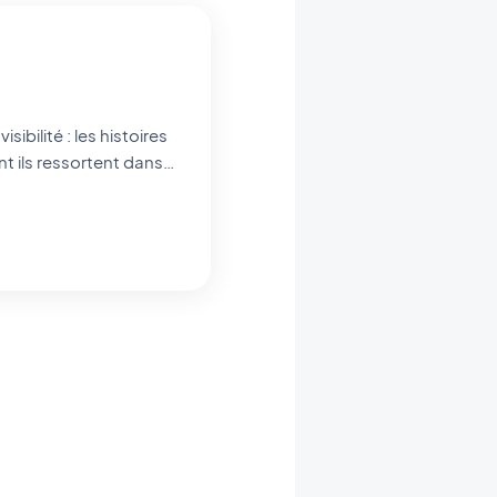
nt ils ressortent dans
 notre app builder no-