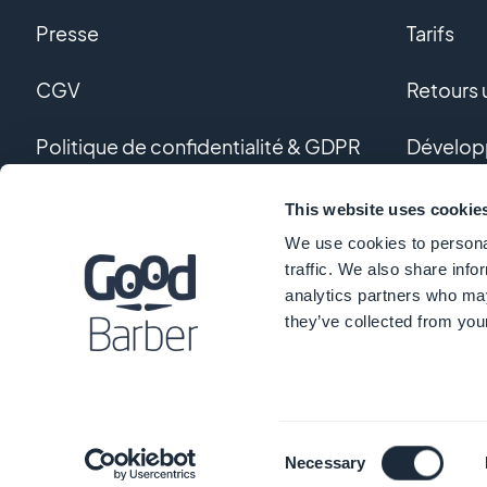
Presse
Tarifs
CGV
Retours u
Politique de confidentialité & GDPR
Dévelop
Nous contacter
Dévelop
This website uses cookie
We use cookies to personal
Glossair
traffic. We also share info
analytics partners who may
they’ve collected from your
©
Consent
Necessary
Selection