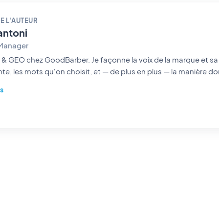
E L'AUTEUR
antoni
 Manager
rber. Je façonne la voix de la marque et sa visibilité : les histoires
te, les mots qu'on choisit, et — de plus en plus — la manière do
s des IA. Storyteller dans l'âme, je passe mes journées à rendre
us
à trouver et impossible à oublier.