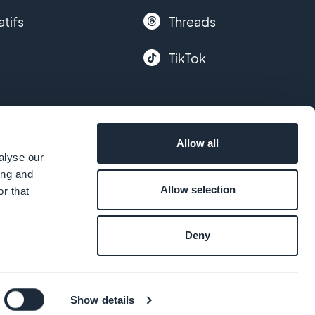
atifs
Threads
TikTok
Allow all
alyse our
ing and
Allow selection
r that
Deny
Show details