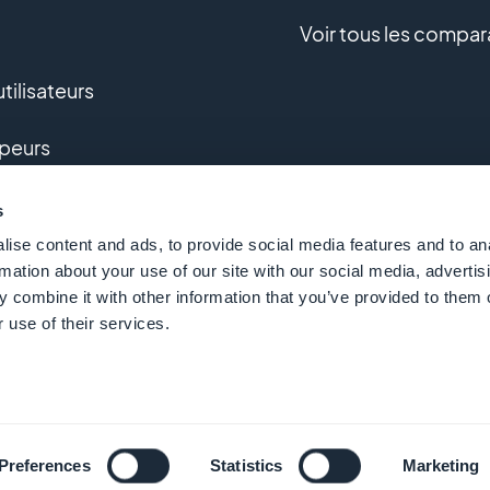
Voir tous les compar
tilisateurs
peurs
pement sur-mesure
s
ise content and ads, to provide social media features and to an
e
rmation about your use of our site with our social media, advertis
 combine it with other information that you’ve provided to them o
 use of their services.
 GoodBarber - Since 2011 - Made in Corsica
Français
Preferences
Statistics
Marketing