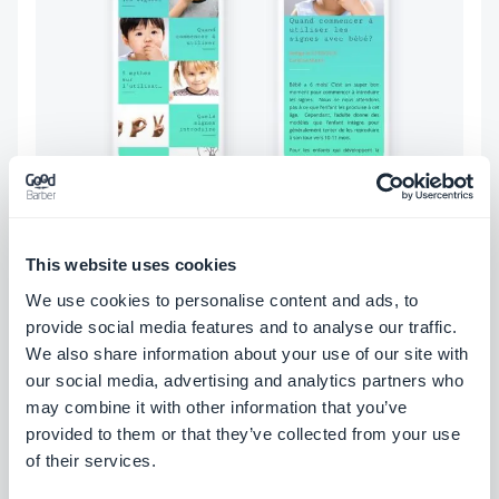
This website uses cookies
Leurs cours sont publiés sous forme de tutoriels
We use cookies to personalise content and ads, to
vidéos classés par catégories
(animaux,
provide social media features and to analyse our traffic.
vêtements, jouets, objets,…)
We also share information about your use of our site with
our social media, advertising and analytics partners who
may combine it with other information that you’ve
provided to them or that they’ve collected from your use
of their services.