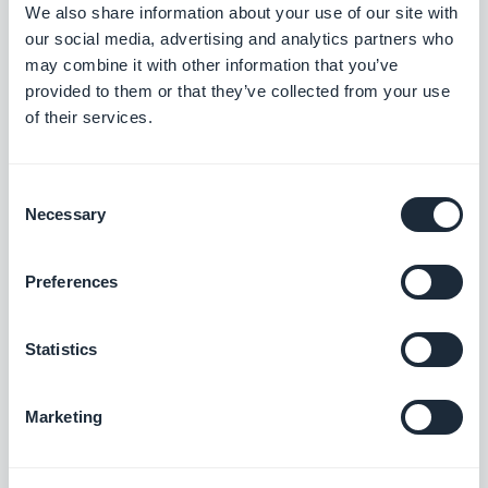
We also share information about your use of our site with
widgets publicitaires sur les appareils
our social media, advertising and analytics partners who
iPad.
iOS
.
may combine it with other information that you’ve
provided to them or that they’ve collected from your use
of their services.
Extension d'authentification
Dans la page d'édition du profil
Consent
utilisateur, les accents sont désormais
Necessary
Selection
autorisés dans la boîte de dialogue du
compte social LinkedIn
PWA
Preferences
Android
Statistics
Extension d'abonnement
Correction d'un problème qui
Marketing
provoquait l'envoi de notifications push
aux utilisateurs déconnectés lorsque