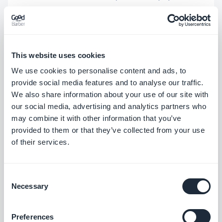
empêcher le chargement du contenu
intégré.
iOS
This website uses cookies
Autres corrections et améliorations
We use cookies to personalise content and ads, to
provide social media features and to analyse our traffic.
Correction d'un problème pouvant
We also share information about your use of our site with
entraîner un plantage de l'application
our social media, advertising and analytics partners who
sur les appareils fonctionnant sous
may combine it with other information that you’ve
provided to them or that they’ve collected from your use
iOS18.
iOS
of their services.
Correction d'un problème qui rendait
impossible le partage de contenu sur
Consent
les appareils fonctionnant sous iOS18.
Necessary
Selection
iOS
Correction d'un problème qui entraînait
Preferences